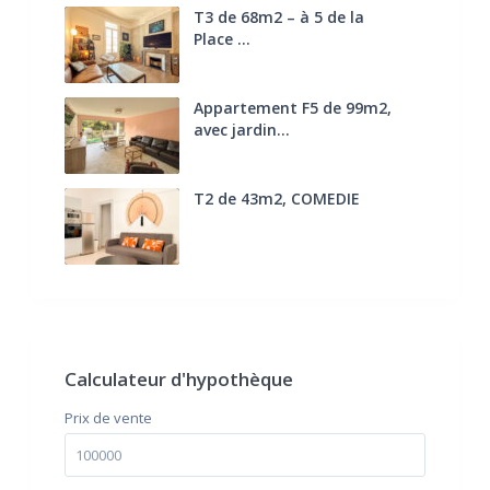
T3 de 68m2 – à 5 de la
Place ...
270.000 €
FAI
Appartement F5 de 99m2,
avec jardin...
285.000 €
T2 de 43m2, COMEDIE
170.000 €
FAI
Calculateur d'hypothèque
Prix ​​de vente