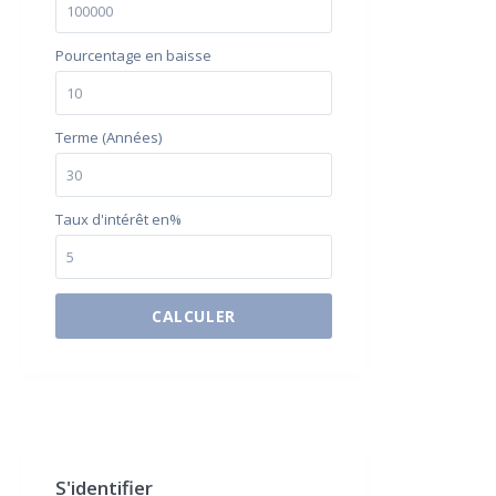
Pourcentage en baisse
Terme (Années)
Taux d'intérêt en%
CALCULER
$500 / month
S'identifier