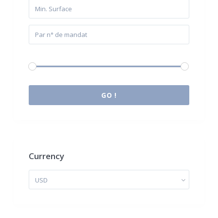
Budget:
0 € à 2.000.000 €
GO !
Currency
USD