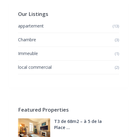
Our Listings
appartement
(13)
Chambre
(3)
Immeuble
(1)
local commercial
(2)
Featured Properties
T3 de 68m2 – à 5 de la
Place ...
270.000 €
FAI