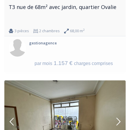
T3 nue de 68m² avec jardin, quartier Ovalie
2
3 pièces
2 chambres
68,00 m
gestionagence
1.157 €
par mois
charges comprises