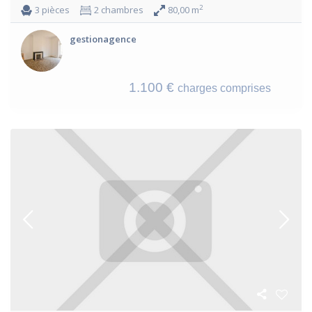
2
3 pièces
2 chambres
80,00 m
gestionagence
1.100 €
charges comprises