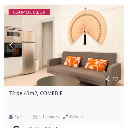
COUP DE CŒUR
T2 de 43m2, COMEDIE
2
2 pièces
1 chambres
43,00 m