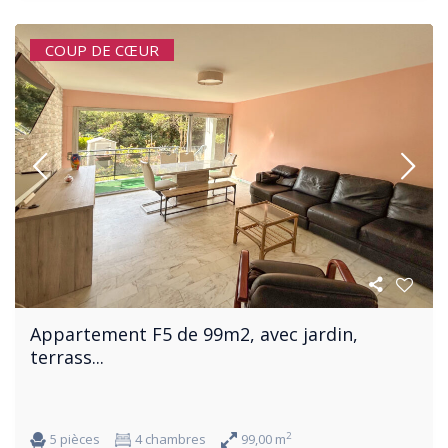
COUP DE CŒUR
Appartement F5 de 99m2, avec jardin,
terrass...
2
5 pièces
4 chambres
99,00 m