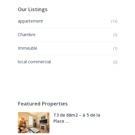
Our Listings
appartement
(13)
Chambre
(3)
Immeuble
(1)
local commercial
(2)
Featured Properties
T3 de 68m2 – à 5 de la
Place ...
270.000 €
FAI