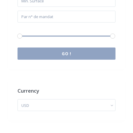
Budget:
0 € à 2.000.000 €
GO !
Currency
USD