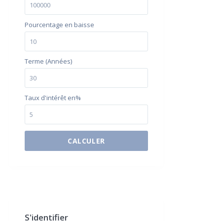
Pourcentage en baisse
Terme (Années)
Taux d'intérêt en%
CALCULER
$500 / month
S'identifier