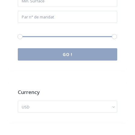
Budget:
0 € à 2.000.000 €
GO !
Currency
USD