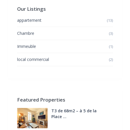
Our Listings
appartement
(13)
Chambre
(3)
Immeuble
(1)
local commercial
(2)
Featured Properties
T3 de 68m2 – à 5 de la
Place ...
270.000 €
FAI