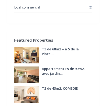
local commercial
(2)
Featured Properties
T3 de 68m2 – à 5 de la
Place ...
270.000 €
FAI
Appartement F5 de 99m2,
avec jardin...
285.000 €
T2 de 43m2, COMEDIE
170.000 €
FAI