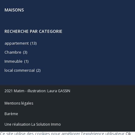
MAISONS
RECHERCHE PAR CATEGORIE
appartement
(13)
Chambre
(3)
Immeuble
(1)
local commercial
(2)
2021 Matim - illustration: Laura GASSIN
Mentions légales
Barème
Une réalisation La Solution Immo
Ce site utilise des cookies pour améliorer l'expérience utilisateur
Ok