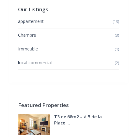
Our Listings
appartement
(13)
Chambre
(3)
Immeuble
(1)
local commercial
(2)
Featured Properties
T3 de 68m2 – à 5 de la
Place ...
270.000 €
FAI