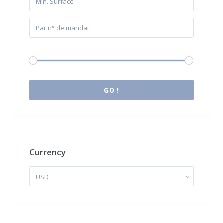
Budget:
0 € à 2.000.000 €
GO !
Currency
USD