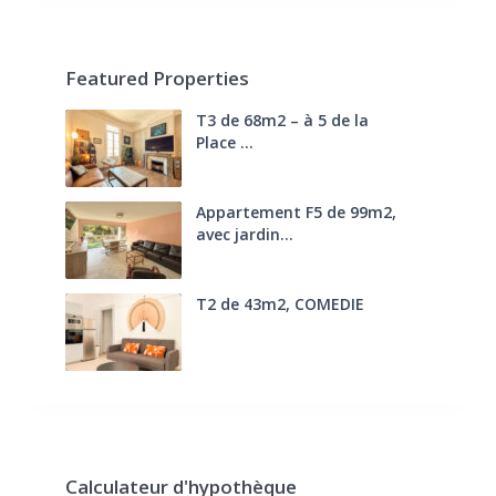
Featured Properties
T3 de 68m2 – à 5 de la
Place ...
270.000 €
FAI
Appartement F5 de 99m2,
avec jardin...
285.000 €
T2 de 43m2, COMEDIE
170.000 €
FAI
Calculateur d'hypothèque