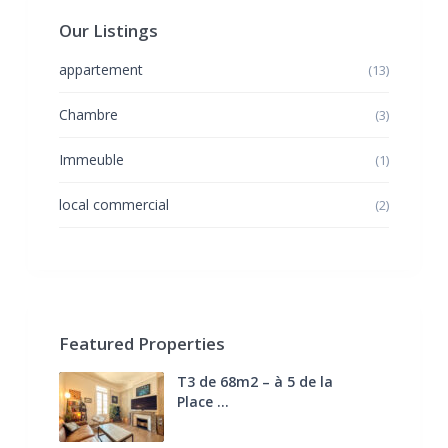
Our Listings
appartement
(13)
Chambre
(3)
Immeuble
(1)
local commercial
(2)
Featured Properties
T3 de 68m2 – à 5 de la
Place ...
270.000 €
FAI