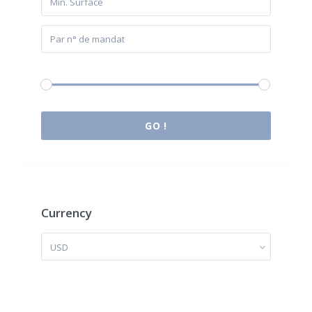
Budget:
0 € à 2.000.000 €
GO !
Currency
USD