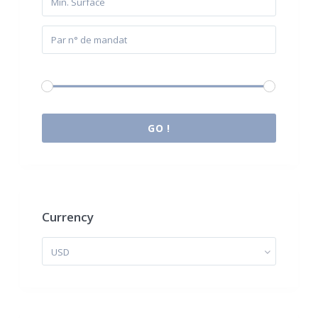
Budget:
0 € à 2.000.000 €
GO !
Currency
USD