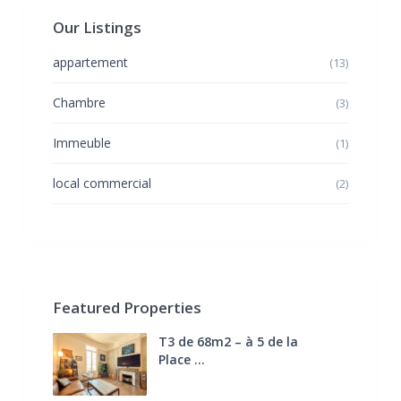
Our Listings
appartement
(13)
Chambre
(3)
Immeuble
(1)
local commercial
(2)
Featured Properties
T3 de 68m2 – à 5 de la
Place ...
270.000 €
FAI