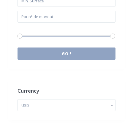
Budget:
0 € à 2.000.000 €
GO !
Currency
USD