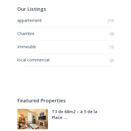
Our Listings
appartement
(13)
Chambre
(3)
Immeuble
(1)
local commercial
(2)
Featured Properties
T3 de 68m2 – à 5 de la
Place ...
270.000 €
FAI