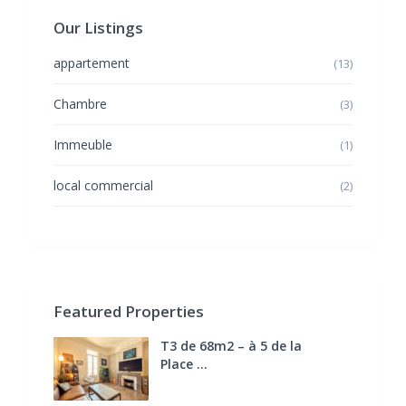
Our Listings
appartement
(13)
Chambre
(3)
Immeuble
(1)
local commercial
(2)
Featured Properties
T3 de 68m2 – à 5 de la
Place ...
270.000 €
FAI