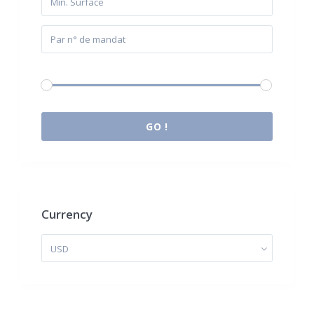
Budget:
0 € à 2.000.000 €
GO !
Currency
USD