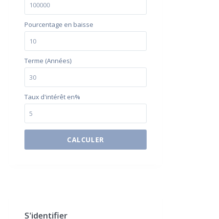
Pourcentage en baisse
Terme (Années)
Taux d'intérêt en%
CALCULER
$500 / month
S'identifier