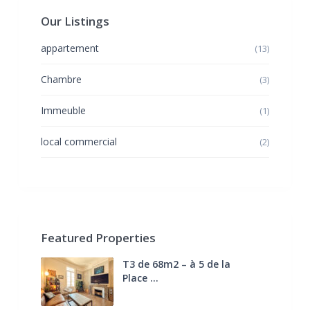
Our Listings
appartement
(13)
Chambre
(3)
Immeuble
(1)
local commercial
(2)
Featured Properties
T3 de 68m2 – à 5 de la
Place ...
270.000 €
FAI