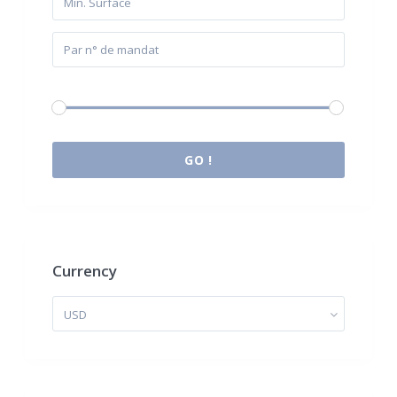
Budget:
0 € à 2.000.000 €
GO !
Currency
USD