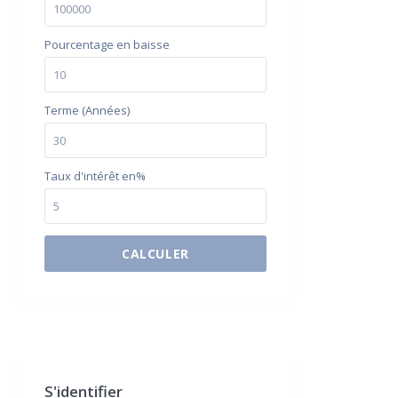
Pourcentage en baisse
Terme (Années)
Taux d'intérêt en%
CALCULER
$500 / month
S'identifier