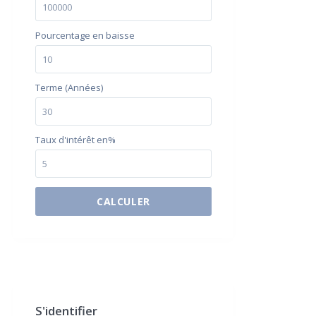
Pourcentage en baisse
Terme (Années)
Taux d'intérêt en%
CALCULER
$500 / month
S'identifier