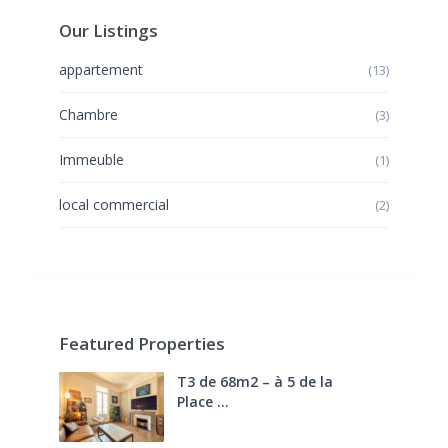
Our Listings
appartement
(13)
Chambre
(3)
Immeuble
(1)
local commercial
(2)
Featured Properties
T3 de 68m2 – à 5 de la
Place ...
270.000 €
FAI