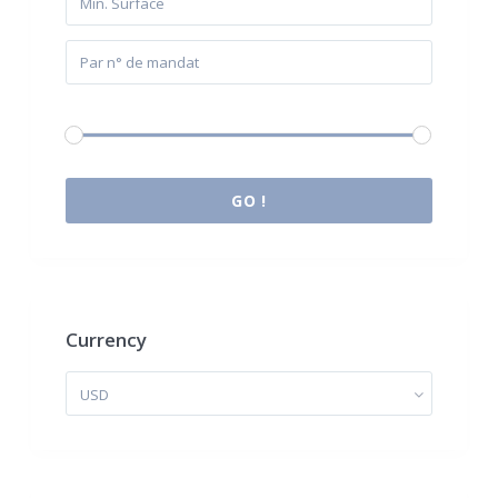
Budget:
0 € à 2.000.000 €
GO !
Currency
USD