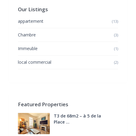
Our Listings
appartement
(13)
Chambre
(3)
Immeuble
(1)
local commercial
(2)
Featured Properties
T3 de 68m2 – à 5 de la
Place ...
270.000 €
FAI