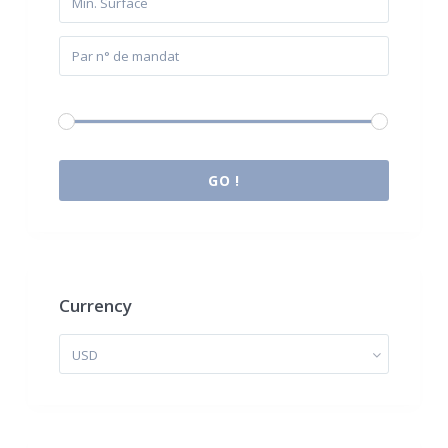
Budget:
0 € à 2.000.000 €
GO !
Currency
USD