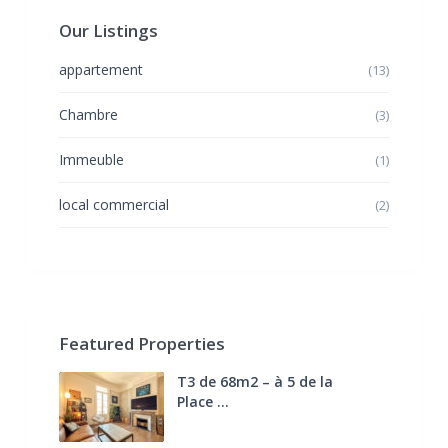
Our Listings
appartement
(13)
Chambre
(3)
Immeuble
(1)
local commercial
(2)
Featured Properties
T3 de 68m2 – à 5 de la
Place ...
270.000 €
FAI