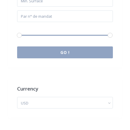
Budget:
0 € à 2.000.000 €
GO !
Currency
USD