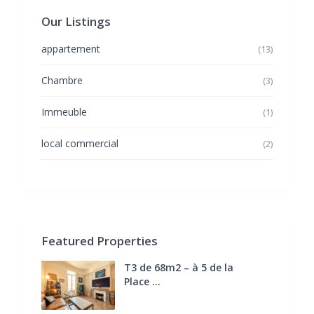
Our Listings
appartement
(13)
Chambre
(3)
Immeuble
(1)
local commercial
(2)
Featured Properties
T3 de 68m2 – à 5 de la
Place ...
270.000 €
FAI