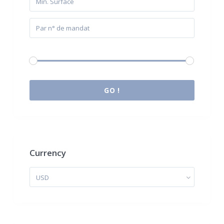
Budget:
0 € à 2.000.000 €
GO !
Currency
USD