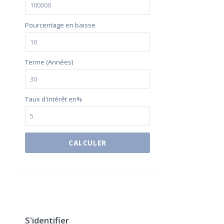
Pourcentage en baisse
Terme (Années)
Taux d'intérêt en%
CALCULER
$500 / month
S'identifier