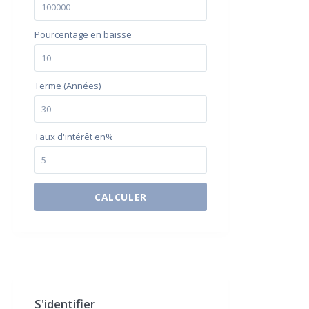
Pourcentage en baisse
Terme (Années)
Taux d'intérêt en%
CALCULER
$500 / month
S'identifier