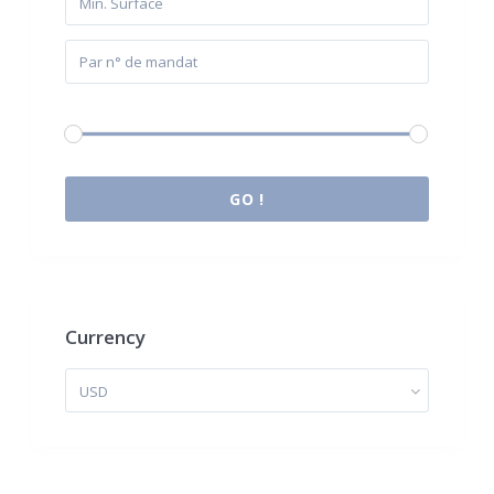
Budget:
0 € à 2.000.000 €
GO !
Currency
USD