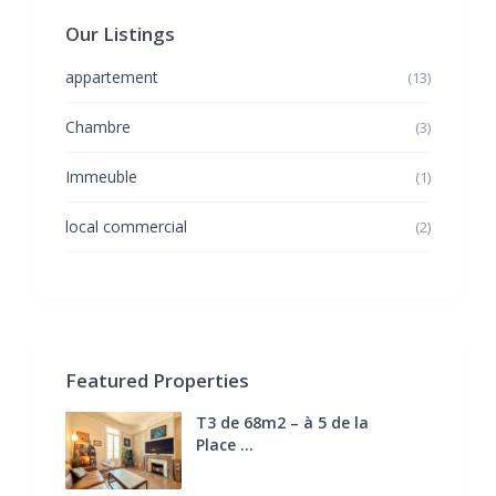
Our Listings
appartement
(13)
Chambre
(3)
Immeuble
(1)
local commercial
(2)
Featured Properties
T3 de 68m2 – à 5 de la
Place ...
270.000 €
FAI