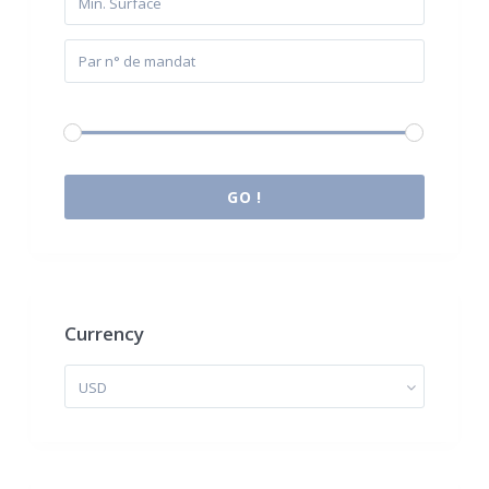
Budget:
0 € à 2.000.000 €
GO !
Currency
USD