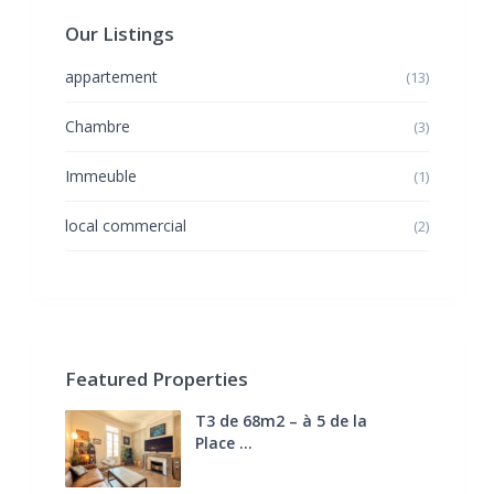
Our Listings
appartement
(13)
Chambre
(3)
Immeuble
(1)
local commercial
(2)
Featured Properties
T3 de 68m2 – à 5 de la
Place ...
270.000 €
FAI