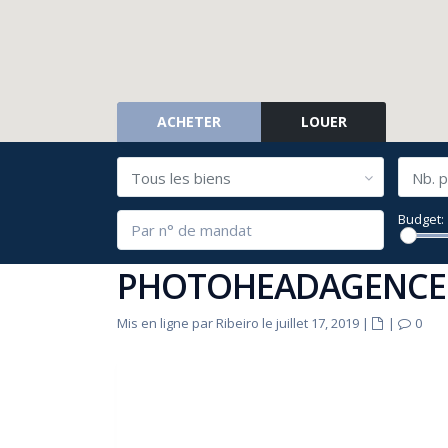
ACHETER
LOUER
Tous les biens
Nb. p
Budget:
PHOTOHEADAGENCE
Mis en ligne par Ribeiro le juillet 17, 2019
|
|
0