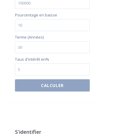
Pourcentage en baisse
Terme (Années)
Taux d'intérêt en%
CALCULER
$500 / month
S'identifier