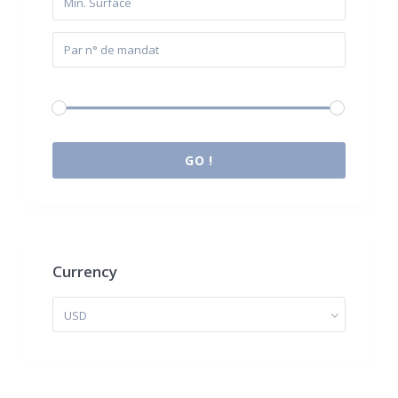
Budget:
0 € à 2.000.000 €
GO !
Currency
USD