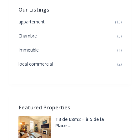
Our Listings
appartement
(13)
Chambre
(3)
Immeuble
(1)
local commercial
(2)
Featured Properties
T3 de 68m2 – à 5 de la
Place ...
270.000 €
FAI