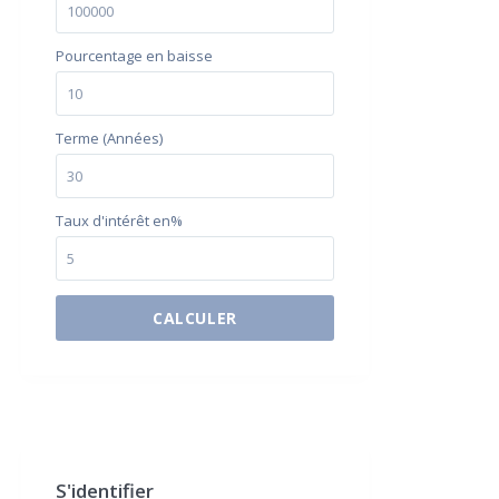
Pourcentage en baisse
Terme (Années)
Taux d'intérêt en%
CALCULER
$500 / month
S'identifier