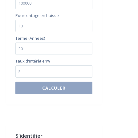
Pourcentage en baisse
Terme (Années)
Taux d'intérêt en%
CALCULER
$500 / month
S'identifier