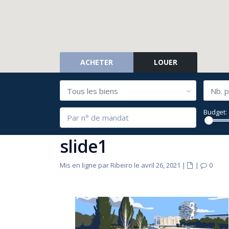
ACHETER
LOUER
Tous les biens
Nb. p
Budget:
slide1
Mis en ligne par Ribeiro le avril 26, 2021
|
|
0