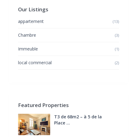
Our Listings
appartement
(13)
Chambre
(3)
Immeuble
(1)
local commercial
(2)
Featured Properties
T3 de 68m2 – à 5 de la
Place ...
270.000 €
FAI