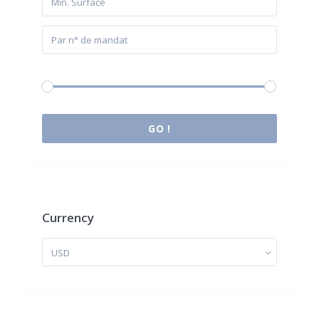
Budget:
0 € à 2.000.000 €
GO !
Currency
USD