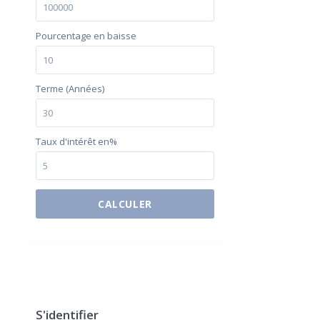
Pourcentage en baisse
Terme (Années)
Taux d'intérêt en%
CALCULER
$500 / month
S'identifier